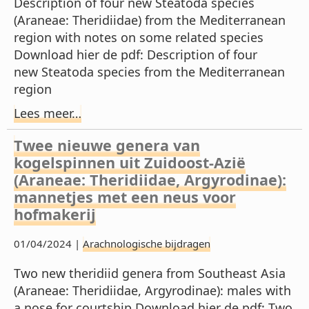
Description of four new Steatoda species
(Araneae: Theridiidae) from the Mediterranean
region with notes on some related species
Download hier de pdf: Description of four
new Steatoda species from the Mediterranean
region
Lees meer…
Twee nieuwe genera van
kogelspinnen uit Zuidoost-Azië
(Araneae: Theridiidae, Argyrodinae):
mannetjes met een neus voor
hofmakerij
01/04/2024 |
Arachnologische bijdragen
Two new theridiid genera from Southeast Asia
(Araneae: Theridiidae, Argyrodinae): males with
a nose for courtship Download hier de pdf: Two