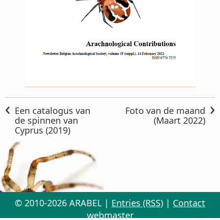
‹
›
Een catalogus van
Foto van de maand
de spinnen van
(Maart 2022)
Cyprus (2019)
© 2010-2026 ARABEL |
Entries (RSS)
|
Contact
webmaster