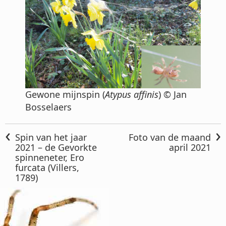
Gewone mijnspin (
Atypus affinis
) © Jan
Bosselaers
‹
›
Spin van het jaar
Foto van de maand
2021 – de Gevorkte
april 2021
spinneneter, Ero
furcata (Villers,
1789)