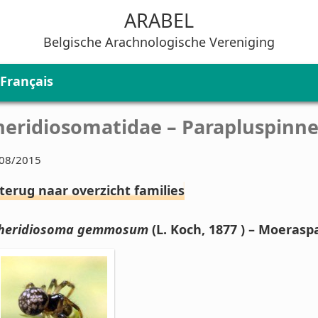
ARABEL
Belgische Arachnologische Vereniging
Français
heridiosomatidae – Parapluspinn
08/2015
 terug naar overzicht families
heridiosoma gemmosum
(L. Koch, 1877 ) – Moerasp