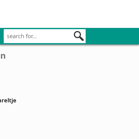
en
areltje