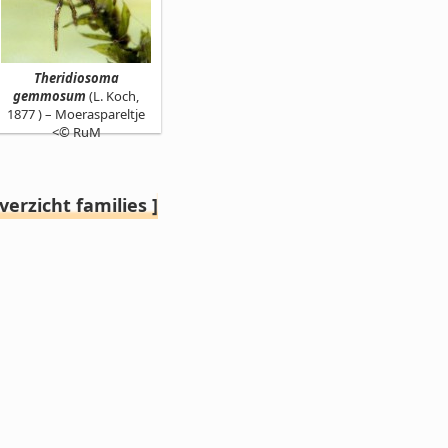
Theridiosoma
gemmosum
(L. Koch,
1877 ) – Moeraspareltje
<© RuM
verzicht families ]