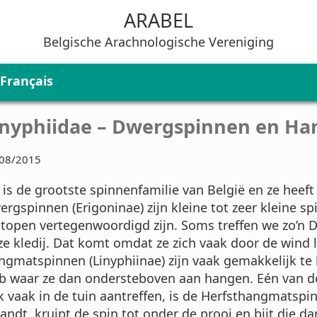
ARABEL
Belgische Arachnologische Vereniging
Français
inyphiidae – Dwergspinnen en H
08/2015
 is de grootste spinnenfamilie van België en ze heef
rgspinnen (Erigoninae) zijn kleine tot zeer kleine spi
otopen vertegenwoordigd zijn. Soms treffen we zo’n 
ze kledij. Dat komt omdat ze zich vaak door de wind 
ngmatspinnen (Linyphiinae) zijn vaak gemakkelijk t
b waar ze dan ondersteboven aan hangen. Eén van d
k vaak in de tuin aantreffen, is de Herfsthangmatspi
andt, kruipt de spin tot onder de prooi en bijt die d