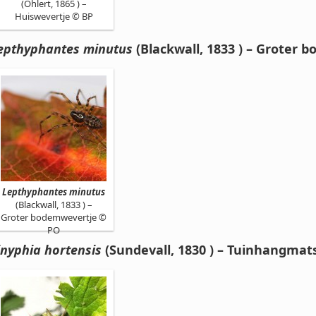
(Ohlert, 1865 ) –
Huiswevertje © BP
epthyphantes minutus
(Blackwall, 1833 ) – Groter
Lepthyphantes minutus
(Blackwall, 1833 ) –
Groter bodemwevertje ©
PO
inyphia hortensis
(Sundevall, 1830 ) – Tuinhangmat