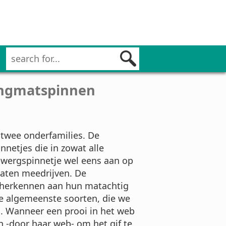
angmatspinnen
t twee onderfamilies. De
nnetjes die in zowat alle
Dwergspinnetje wel eens aan op
laten meedrijven. De
e herkennen aan hun matachtig
e algemeenste soorten, die we
n. Wanneer een prooi in het web
an -door haar web- om het gif te