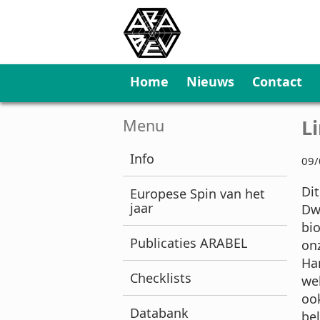
Home
Nieuws
Contact
L
Menu
Info
09/
Dit
Europese Spin van het
jaar
Dwe
bi
Publicaties ARABEL
on
Ha
Checklists
we
oo
Databank
bel