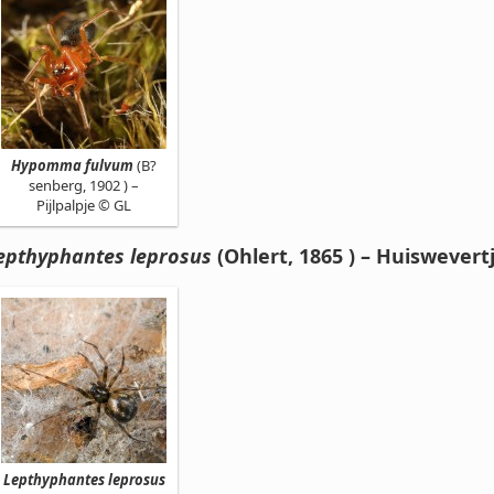
Hypomma fulvum
(B?
senberg, 1902 ) –
Pijlpalpje © GL
epthyphantes leprosus
(Ohlert, 1865 ) – Huiswevert
Lepthyphantes leprosus