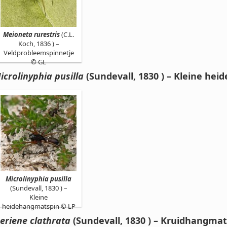
Meioneta rurestris
(C.L.
Koch, 1836 ) –
Veldprobleemspinnetje
© GL
icrolinyphia pusilla
(Sundevall, 1830 ) – Kleine he
Microlinyphia pusilla
(Sundevall, 1830 ) –
Kleine
heidehangmatspin © LP
eriene clathrata
(Sundevall, 1830 ) – Kruidhangma