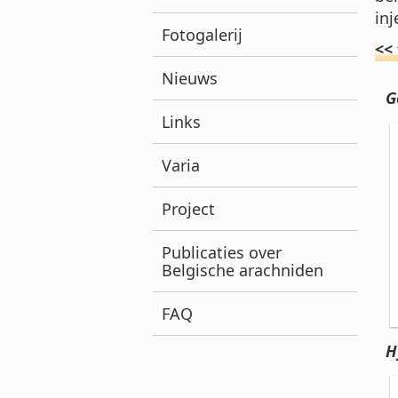
inj
Fotogalerij
<<
Nieuws
G
Links
Varia
Project
Publicaties over
Belgische arachniden
FAQ
H