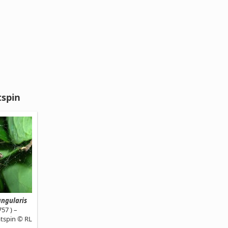
tspin
angularis
757 ) –
tspin © RL