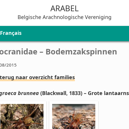
ARABEL
Belgische Arachnologische Vereniging
Français
iocranidae – Bodemzakspinnen
08/2015
 terug naar overzicht families
groeca brunnea
(Blackwall, 1833) – Grote lantaarn