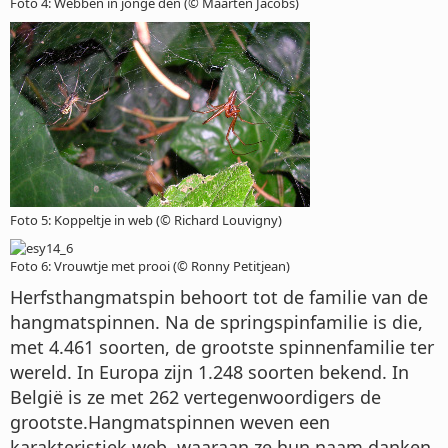
Foto 4: Webben in jonge den (© Maarten Jacobs)
Foto 5: Koppeltje in web (© Richard Louvigny)
Foto 6: Vrouwtje met prooi (© Ronny Petitjean)
Herfsthangmatspin behoort tot de familie van de
hangmatspinnen. Na de springspinfamilie is die,
met 4.461 soorten, de grootste spinnenfamilie ter
wereld. In Europa zijn 1.248 soorten bekend. In
België is ze met 262 vertegenwoordigers de
grootste.Hangmatspinnen weven een
karakteristiek web, waaraan ze hun naam danken.