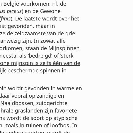
n België voorkomen, nl. de
us piceus
) en de Gewone
finis
). De laatste wordt over het
st gevonden, maar in
 ze de zeldzaamste van de drie
anwezig zijn. In zowat alle
oorkomen, staan de Mijnspinnen
eestal als ‘bedreigd’ of ‘sterk
ne mijnspin is zelfs één van de
elijk beschermde spinnen in
in wordt gevonden in warme en
daar vooral op zandige en
 Naaldbossen, zuidgerichte
rale graslanden zijn favoriete
ms wordt de soort op atypische
 zoals in tuinen of loofbos. In
 de andere soorten, wordt de