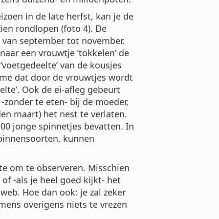
izoen in de late herfst, kan je de
ien rondlopen (foto 4). De
s van september tot november.
naar een vrouwtje ’tokkelen’ de
‘voetgedeelte’ van de kousjes
itme dat door de vrouwtjes wordt
lte’. Ook de ei-afleg gebeurt
n -zonder te eten- bij de moeder,
n maart) het nest te verlaten.
100 jonge spinnetjes bevatten. In
spinnensoorten, kunnen
ite om te observeren. Misschien
f -als je heel goed kijkt- het
web. Hoe dan ook: je zal zeker
 mens overigens niets te vrezen