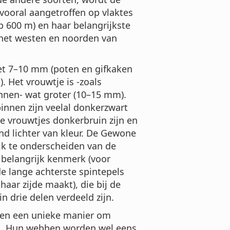
ooral aangetroffen op vlaktes
p 600 m) en haar belangrijkste
 het westen en noorden van
t 7–10 mm (poten en gifkaken
. Het vrouwtje is -zoals
innen- wat groter (10–15 mm).
innen zijn veelal donkerzwart
de vrouwtjes donkerbruin zijn en
nd lichter van kleur. De Gewone
ijk te onderscheiden van de
 belangrijk kenmerk (voor
 de lange achterste spintepels
aar zijde maakt), die bij de
 drie delen verdeeld zijn.
en een unieke manier om
n. Hun webben worden wel eens