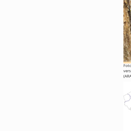
Foto
vers
(AR