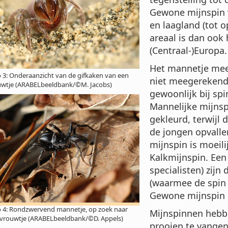
Gewone mijnspin v
en laagland (tot o
areaal is dan ook
(Centraal-)Europa.
Het mannetje mee
 3: Onderaanzicht van de gifkaken van een
niet meegerekend)
uwtje (ARABELbeeldbank/©M. Jacobs)
gewoonlijk bij sp
Mannelijke mijnsp
gekleurd, terwijl 
de jongen opvalle
mijnspin is moeil
Kalkmijnspin. Een
specialisten) zijn
(waarmee de spin h
Gewone mijnspin in
 4: Rondzwervend mannetje, op zoek naar
Mijnspinnen hebb
 vrouwtje (ARABELbeeldbank/©D. Appels)
prooien te vange