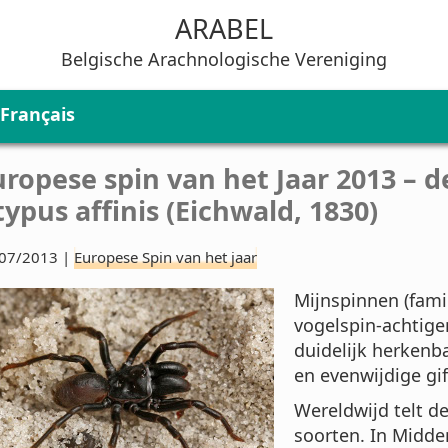
ARABEL
Belgische Arachnologische Vereniging
Français
uropese spin van het Jaar 2013 – 
typus affinis (Eichwald, 1830)
07/2013 |
Europese Spin van het jaar
Mijnspinnen (fami
vogelspin-achtige
duidelijk herkenb
en evenwijdige gif
Wereldwijd telt d
soorten. In Midde