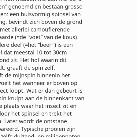
ken” genoemd en bestaan grosso
en: een buisvormig spinsel van
g, bevindt zich boven de grond
met allerlei camouflerende
aarde (=de “voet” van de kous)
dere deel (=het “been”) is een
l dat meestal 10 tot 30cm
ond zit. Het hol waarin dit
t, graaft de spin zelf.
t de mijnspin binnenin het
 voelt het wanneer er boven op
sect loopt. Wat er dan gebeurt is
spin kruipt aan de binnenkant van
e plaats waar het insect zit en
door het spinsel en trekt het
n. Later wordt de ontstane
areerd. Typische prooien zijn
 zelfs duizend- en milioenpoten.