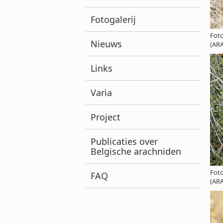
Fotogalerij
Foto
Nieuws
(AR
Links
Varia
Project
Publicaties over
Belgische arachniden
Foto
FAQ
(AR