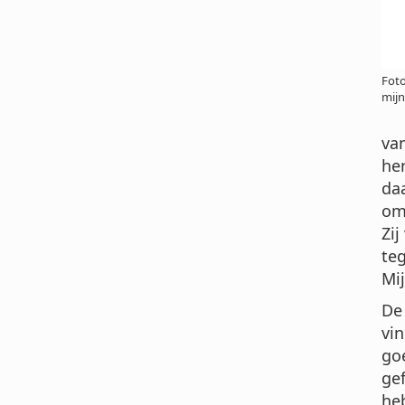
Foto
mijn
van
her
daa
om
Zij
te
Mij
De
vin
go
gef
he