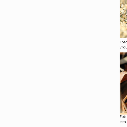
Foto
vro
Foto
een