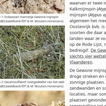
waarvan er twee i
Kalkmijnspin (
Atyp
mijnspin (
Atypus af
 1: Volwassen mannetje Gewone mijnspin
algemeen het mee
ABELbeeldbank/©P. & M. Wouters-Horemans)
Oostenrijk bvb. is
soorten die daar a
landen waar ze v
op de Rode Lijst, m
bedreigd’.
De Gewo
slechts vier wett
Vlaanderen
.
De Gewone mijnsp
droge streken en 
zonnige plaatsen.
 2: Gecamoufleerd ‘voetgedeelte’ van het web
ABELbeeldbank/©P. & M. Wouters-Horemans)
zandwanden en sch
locaties, maar so
plaatsen gevonden,
tegenstelling tot