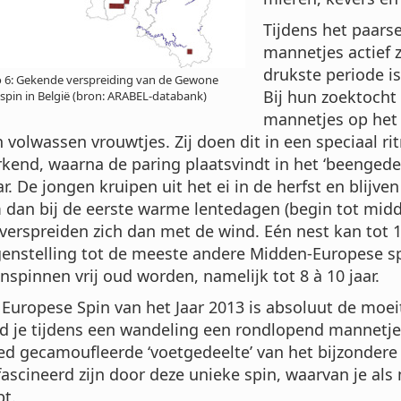
Tijdens het paarse
mannetjes actief z
drukste periode i
 6: Gekende verspreiding van de Gewone
Bij hun zoektocht 
spin in België (bron: ARABEL-databank)
mannetjes op het 
 volwassen vrouwtjes. Zij doen dit in een speciaal r
kend, waarna de paring plaatsvindt in het ‘beengedee
r. De jongen kruipen uit het ei in de herfst en blijve
 dan bij de eerste warme lentedagen (begin tot midde
 verspreiden zich dan met de wind. Eén nest kan tot 
genstelling tot de meeste andere Midden-Europese 
nspinnen vrij oud worden, namelijk tot 8 à 10 jaar.
 Europese Spin van het Jaar 2013 is absoluut de moe
d je tijdens een wandeling een rondlopend mannetje o
ed gecamoufleerde ‘voetgedeelte’ van het bijzondere 
ascineerd zijn door deze unieke spin, waarvan je als
bt.