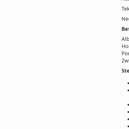
Te
Ne
Be
Alb
Hon
Por
Zwi
St