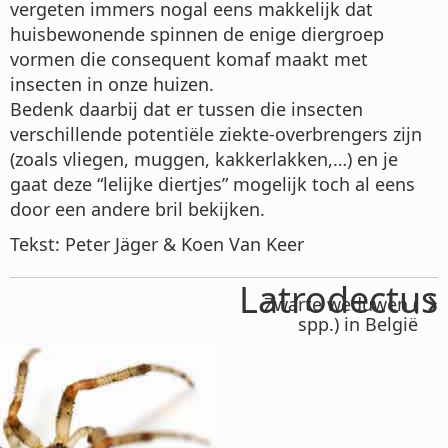
vergeten immers nogal eens makkelijk dat
huisbewonende spinnen de enige diergroep
vormen die consequent komaf maakt met
insecten in onze huizen.
Bedenk daarbij dat er tussen die insecten
verschillende potentiële ziekte-overbrengers zijn
(zoals vliegen, muggen, kakkerlakken,…) en je
gaat deze “lelijke diertjes” mogelijk toch al eens
door een andere bril bekijken.
Tekst: Peter Jäger & Koen Van Keer
Latrodectus
›
Zwarte weduwen (
spp.) in België