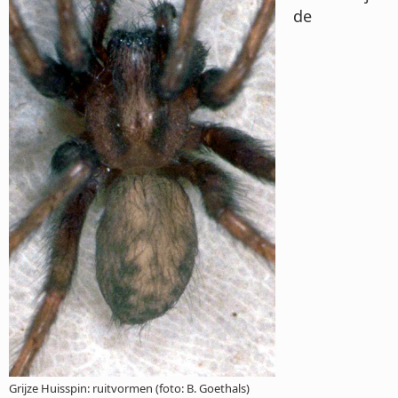
de
Grijze Huisspin: ruitvormen (foto: B. Goethals)