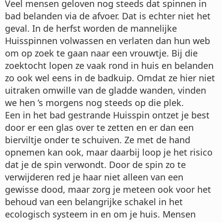
Veel mensen geloven nog steeds dat spinnen in
bad belanden via de afvoer. Dat is echter niet het
geval. In de herfst worden de mannelijke
Huisspinnen volwassen en verlaten dan hun web
om op zoek te gaan naar een vrouwtje. Bij die
zoektocht lopen ze vaak rond in huis en belanden
zo ook wel eens in de badkuip. Omdat ze hier niet
uitraken omwille van de gladde wanden, vinden
we hen ’s morgens nog steeds op die plek.
Een in het bad gestrande Huisspin ontzet je best
door er een glas over te zetten en er dan een
bierviltje onder te schuiven. Ze met de hand
opnemen kan ook, maar daarbij loop je het risico
dat je de spin verwondt. Door de spin zo te
verwijderen red je haar niet alleen van een
gewisse dood, maar zorg je meteen ook voor het
behoud van een belangrijke schakel in het
ecologisch systeem in en om je huis. Mensen