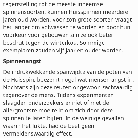
tegenstelling tot de meeste inheemse
spinnensoorten, kunnen Huisspinnen meerdere
jaren oud worden. Voor zo’n grote soorten vraagt
het langer om volwassen te worden en door hun
voorkeur voor gebouwen zijn ze ook beter
beschut tegen de winterkou. Sommige
exemplaren zouden vijf jaar en ouder worden.
Spinnenangst
De indrukwekkende spanwijdte van de poten van
de Huisspin, boezemt nogal wat mensen angst in.
Nochtans zijn deze reuzen ongewoon zachtaardig
tegenover de mens. Tijdens experimenten
slaagden onderzoekers er niet of met de
allergrootste moeite in om zich door deze
spinnen te laten bijten. In de weinige gevallen
waarin het lukte, had de beet geen
vermeldenswaardig effect.